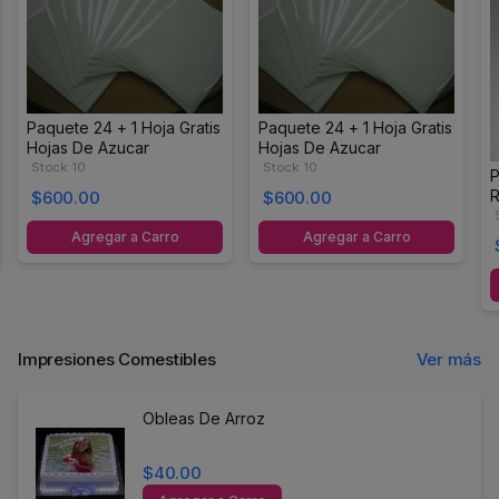
Paquete 24 + 1 Hoja Gratis
Paquete 24 + 1 Hoja Gratis
Hojas De Azucar
Hojas De Azucar
Stock: 10
Stock: 10
P
R
$600.00
$600.00
Agregar a Carro
Agregar a Carro
Impresiones Comestibles
Ver más
Obleas De Arroz
$40.00