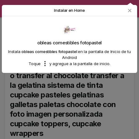
obleas comestibles fotopastel
Instalar en Home
obleas comestibles fotopastel
obleas comestibles fotopastel
tinta comestible impresoras hojas
Instala
obleas comestibles fotopastel
en la pantalla de Inicio de tu
icing sheets wafer rice paper
Android
Toque
y agregue a la pantalla de inicio.
arroz azucar glass chocotransfer
o transfer al chocolate transfer a
la gelatina sistema de tinta
cupcake pasteles gelatinas
galletas paletas chocolate con
foto imagen personalizada
cupcake toppers, cupcake
wrappers